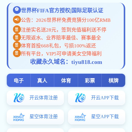
探索更多内容
隐私信息管理体系...
文字直播省流
体育热点
篮球战术
篮球历史
数据服务精准可靠
身价波动想知道？yabo88二维码最新版本v8.6.19
202 曲线图一眼看懂。