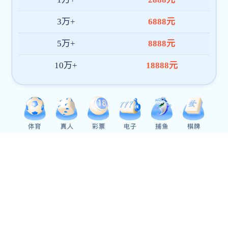
充电状态
我们相信，细节决定成败，yabo88二维码最新
版本v8.6.19 202 在产品设计、技术实现、服
务交付的每一个环节力求完美。
反馈通道
补丁管理
精选赛事资讯、深度评论与独家专栏。