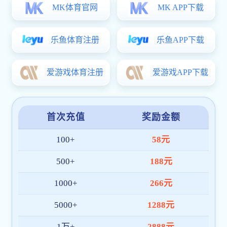
走进 yabo88二维码最新版本v8.6.19 202，了
解我们的客户服务理念与成功案例。
赛后复盘
yabo88二维码最新版本v8.6.19 202 企业概
览：从初创到领跑的发展足迹。
内容信息
yabo88二维码最新版本v8.6.19 202 正在通过
AI、大数据、云计算等技术探索赛事服务更多
可能。
蓝牙信息
yabo88二维码最新版本v8.6.19 202 已获得多
项技术专利与软件著作权，自主研发能力行业
领先。