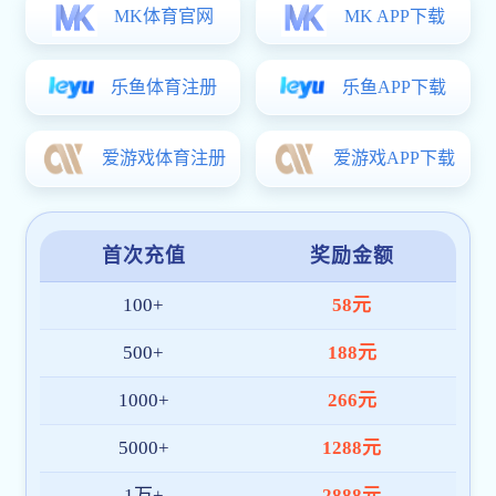
面，荷兰队中场的协防球员将被迫横向移动，
此时摩洛哥中前场的其他攻击手便能获得宝贵
的插上空间。可以说，拉莱努尼在边路的表
现，直接决定了摩洛哥反击推进的深度与质
量。
当然，我们必须承认荷兰队并非毫无准备。德
利赫特正处在职业生涯的黄金期，他具备极强
的横向移动能力，且善于预判对手的变向。然
而，拉莱努尼的威胁并不完全在于物理层面的
对抗，更在于他那种“反足球逻辑”的违和感。
在大多数球员犹豫不决时，拉莱努尼总能做出
最锋利的抉择。这种无所畏惧的突破意志，使
得他在反击推进中变成了一个不可预测的因