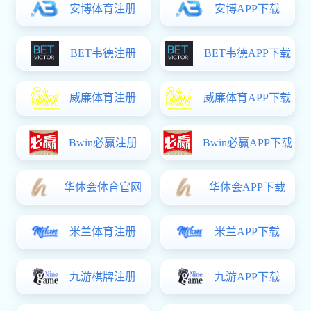
莱努尼的任务，绝非简单的下底传中，而在于
利用个人能力在反击中制造时间与空间上的错
位。当对手防线尚未完全落位时，他的一对一
突破或内切射门，往往能给荷兰右路的防线制
造巨大的心理震慑。
从战术逻辑的深层来看，拉莱努尼在反击推进
中的边路任务，核心在于“吸引”与“撕裂”。荷
兰队的防守体系倾向于利用范迪克的覆盖面积
去压缩对手的冲刺空间，但拉莱努尼的恐怖之
处在于他的变化节奏。他并非一味强突，而是
善于利用假动作与身体重心的偏移，在电光石
火间骗取防守球员的重心。这一技术特点，在
面对荷兰队身材高大的后卫时显得尤为致命。
一旦拉莱努尼成功在边路制造出1对1的局