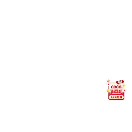
聚焦欧冠利物浦面对阿贾克斯传中落点变
在欧冠赛程的喧嚣与期待中，利物浦与阿贾克斯的
对决总是令人热血沸...
2026-07-24